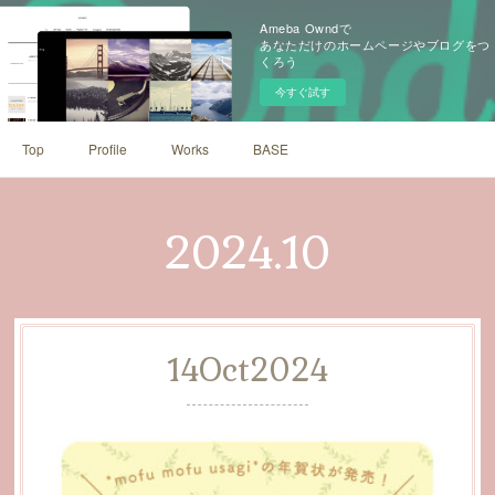
Ameba Owndで
あなただけのホームページやブログをつ
くろう
今すぐ試す
Top
Profile
Works
BASE
2024
.
10
14
Oct
2024