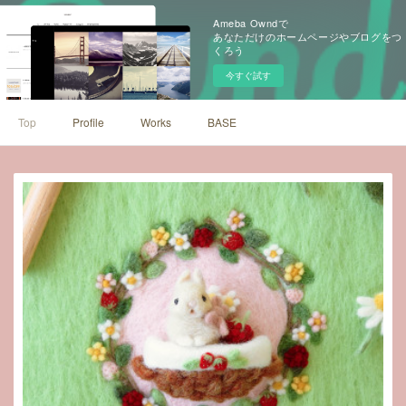
Ameba Owndで
あなただけのホームページやブログをつ
くろう
今すぐ試す
Top
Profile
Works
BASE