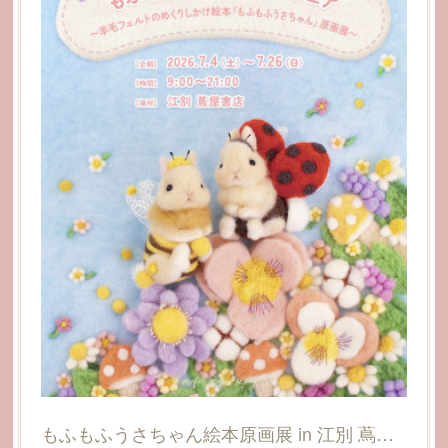
もふもふうさちゃん絵本原画展 in 江別 蔦屋書店