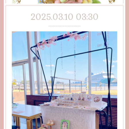
2025.03.10 03:30
15周年個展〜Sweetie〜
┈┈┈ ❁ ❁ ❁ ┈┈┈ *mofu mofu usagi*15周年個展
「Sweetie」無事に閉幕いたしました🐰🧁🎀