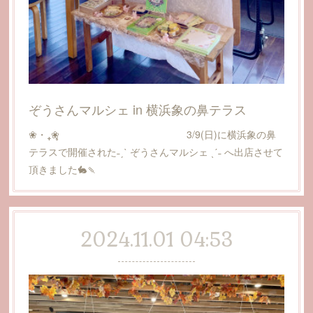
ぞうさんマルシェ in 横浜象の鼻テラス
❀・₊❀̥ 3/9(日)に横浜象の鼻
テラスで開催された˗ˏˋ ぞうさんマルシェ ˎˊ˗ へ出店させて
頂きました🐇🍡
2024.11.01 04:53