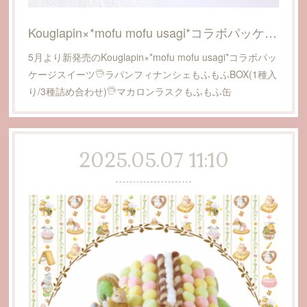
Kouglapin×*mofu mofu usagi*コラボパッケージスイーツ
5月より新発売のKouglapin×*mofu mofu usagi*コラボパッ
ケージスイーツ𓇥ラパンフィナンシェもふもふBOX(1種入
り/3種詰め合わせ)𓇥マカロンラスクもふもふ缶
2025.05.07 11:10