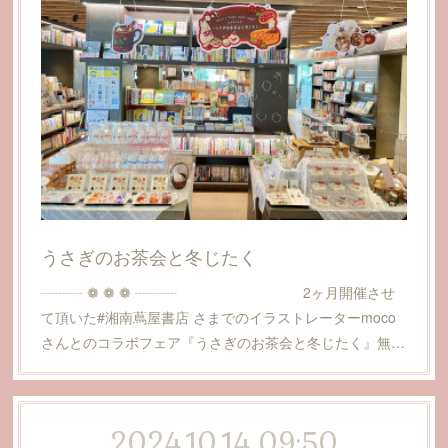
うさぎのお茶会と冬じたく
┈┈┈ ❁ ❁ ❁ ┈┈┈ 2ヶ月開催させ
て頂いた#湘南蔦屋書店 さまでのイラストレーターmoco
さんとのコラボフェア『うさぎのお茶会と冬じたく』無…
2024.10.14 09:50