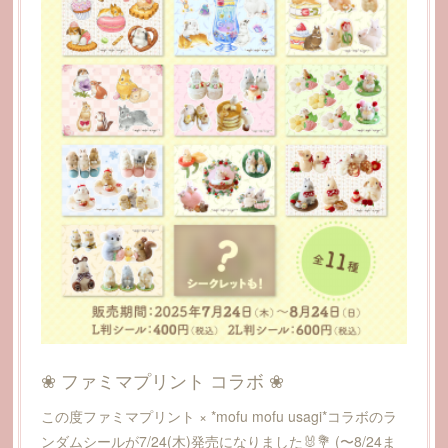
❀ ファミマプリント コラボ ❀
この度ファミマプリント × *mofu mofu usagi*コラボのラ
ンダムシールが7/24(木)発売になりました🐰💐 (〜8/24ま