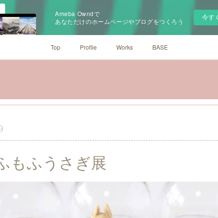
Ameba Owndで
今す
あなただけのホームページやブログをつくろう
Top
Profile
Works
BASE
9
ふもふうさぎ展